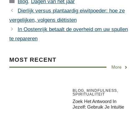
Categories
Blog
,
Dagen van het jaar
Dierlijk versus plantaardig eiwitpoeder: hoe ze
vergelijken, volgens diëtisten
In Oostenrijk betaalt de overheid om uw spullen
te repareren
MOST RECENT
More
BLOG
,
MINDFULNESS
,
SPIRITUALITEIT
Zoek Het Antwoord In
Jezelf: Gebruik Je Intuïtie