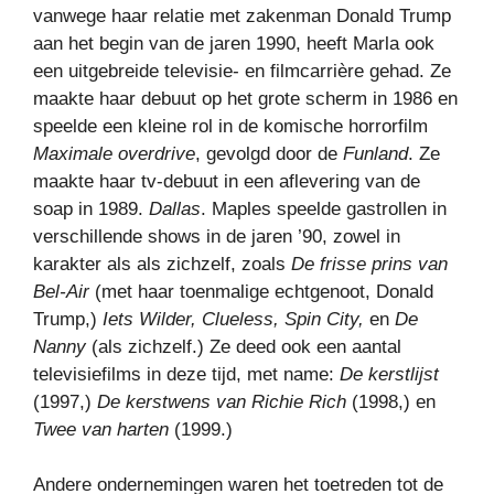
vanwege haar relatie met zakenman Donald Trump
aan het begin van de jaren 1990, heeft Marla ook
een uitgebreide televisie- en filmcarrière gehad. Ze
maakte haar debuut op het grote scherm in 1986 en
speelde een kleine rol in de komische horrorfilm
Maximale overdrive
, gevolgd door de
Funland
. Ze
maakte haar tv-debuut in een aflevering van de
soap in 1989.
Dallas
. Maples speelde gastrollen in
verschillende shows in de jaren ’90, zowel in
karakter als als zichzelf, zoals
De frisse prins van
Bel-Air
(met haar toenmalige echtgenoot, Donald
Trump,)
Iets Wilder, Clueless, Spin City,
en
De
Nanny
(als zichzelf.) Ze deed ook een aantal
televisiefilms in deze tijd, met name:
De kerstlijst
(1997,)
De kerstwens van Richie Rich
(1998,) en
Twee van harten
(1999.)
Andere ondernemingen waren het toetreden tot de