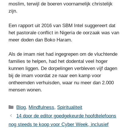
moslim, terwijl de boeren voornamelijk christelijk
zijn.
Een rapport uit 2016 van SBM Intel suggereert dat
het pastorale conflict in Nigeria de oorzaak was van
meer doden dan Boko Haram.
Als de imam niet had ingegrepen om de vluchtende
families te helpen, had het dodental veel hoger
kunnen liggen. De dorpelingen verbleven vijf dagen
bij de imam voordat ze naar een kamp voor
ontheemden verhuisden, waar nu meer dan 2.000
mensen wonen.
Categories
Blog
,
Mindfulness
,
Spiritualiteit
14 door de editor goedgekeurde hoofdtelefoons
nog steeds te koop voor Cyber Week, inclusief