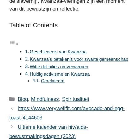
de slavernij”. Kwanzaa-vieringen zijn een moment
van dit bewustzijn en reflectie.
Table of Contents
Geschiedenis van Kwanzaa
Kwanzaa’s betekenis voor zwarte gemeenschap
Witte definities omverwerpen
Huidig activisme en Kwanzaa
Gerelateerd
Categories
Blog
,
Mindfulness
,
Spiritualiteit
https://www.verywellfit.com/avocado-and-egg-
toast-4144603
Ultieme kalender van hiv/aids-
bewustmakingsdagen (2023)