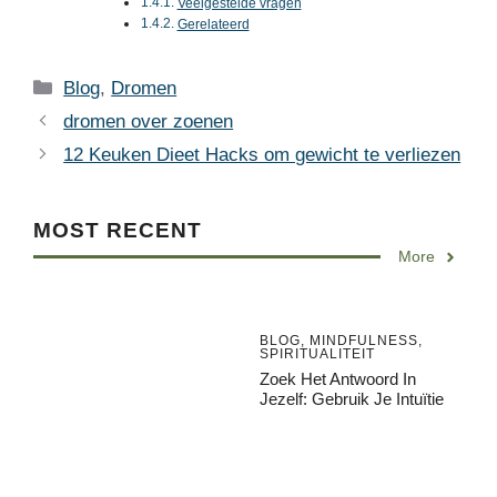
Veelgestelde vragen
Gerelateerd
Categories
Blog
,
Dromen
dromen over zoenen
12 Keuken Dieet Hacks om gewicht te verliezen
MOST RECENT
More
BLOG
,
MINDFULNESS
,
SPIRITUALITEIT
Zoek Het Antwoord In
Jezelf: Gebruik Je Intuïtie