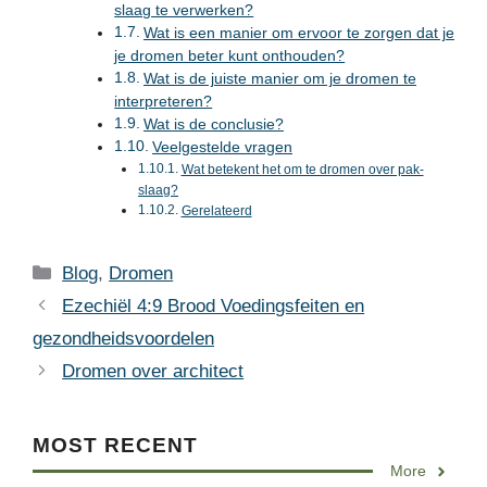
slaag te verwerken?
Wat is een manier om ervoor te zorgen dat je
je dromen beter kunt onthouden?
Wat is de juiste manier om je dromen te
interpreteren?
Wat is de conclusie?
Veelgestelde vragen
Wat betekent het om te dromen over pak-
slaag?
Gerelateerd
Categories
Blog
,
Dromen
Ezechiël 4:9 Brood Voedingsfeiten en
gezondheidsvoordelen
Dromen over architect
MOST RECENT
More