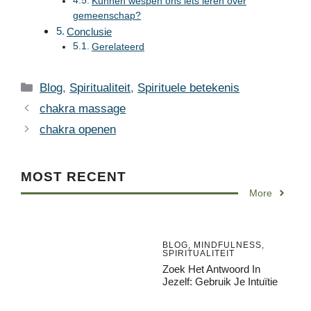
Kunnen wespen ons iets leren over
gemeenschap?
Conclusie
Gerelateerd
Categories
Blog
,
Spiritualiteit
,
Spirituele betekenis
chakra massage
chakra openen
MOST RECENT
More
BLOG
,
MINDFULNESS
,
SPIRITUALITEIT
Zoek Het Antwoord In
Jezelf: Gebruik Je Intuïtie