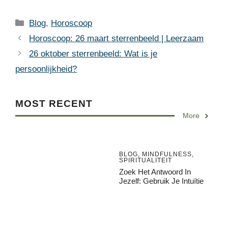
Categories
Blog
,
Horoscoop
Horoscoop: 26 maart sterrenbeeld | Leerzaam
26 oktober sterrenbeeld: Wat is je
persoonlijkheid?
MOST RECENT
More
BLOG
,
MINDFULNESS
,
SPIRITUALITEIT
Zoek Het Antwoord In
Jezelf: Gebruik Je Intuïtie