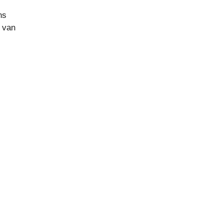
ns
n van